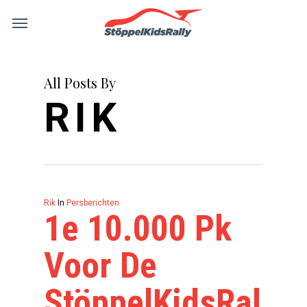
Skip
Menu
to
main
content
All Posts By
RIK
Rik
In
Persberichten
1e 10.000 Pk
Voor De
StöppelKidsRally!